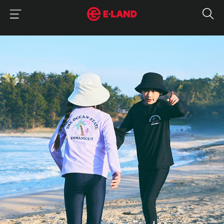
이랜드그룹 이용 메뉴
이랜드그룹 모바일 메뉴
매거진 상세보기