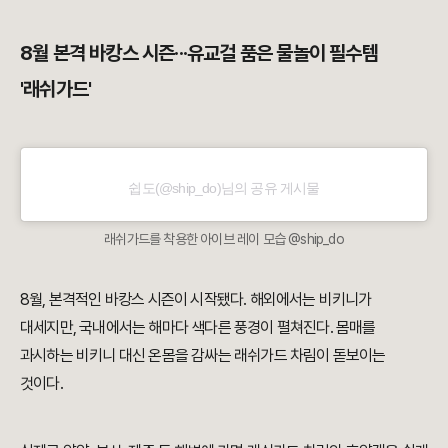
8월 본격 바캉스 시즌···유교걸 품은 물놀이 필수템
'래쉬가드'
쉽도(@ship_do)님의 공유 게시물
래쉬가드를 착용한 아이브 레이 모습 @ship_do
8월, 본격적인 바캉스 시즌이 시작됐다. 해외에서는 비키니가
대세지만, 국내에서는 해마다 색다른 풍경이 펼쳐진다. 몸매를
과시하는 비키니 대신 온몸을 감싸는 래쉬가드 차림이 돋보이는
것이다.