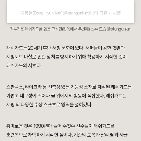
김동현[Dong Hyun Kim](@stungunkim)님의 공유 게시물
격투기용 래쉬가드를 입은 고석현(왼쪽에서 두번째) 선수 모습 @stungunkim
래쉬가드는 20세기 후반 서핑 문화에 있다. 서퍼들이 강한 햇볕과
서핑보드 마찰로 인한 상처를 방지하기 위해 착용하기 시작한 것이
래쉬가드의 시초다.
스판덱스, 라이크라 등 신축성 있는 기능성 소재로 제작된 래쉬가드는
가볍고 내구성이 뛰어나 물 위에서의 활동에 적합했다. 래쉬가드는
서핑 외 다양한 수상 스포츠로 영역을 넓혀갔다.
흥미로운 것은 1990년대 들어 주짓수 선수들이 래쉬가드를
훈련복으로 채택하기 시작한 점이다. 기존의 도복과 달리 땀과 세균