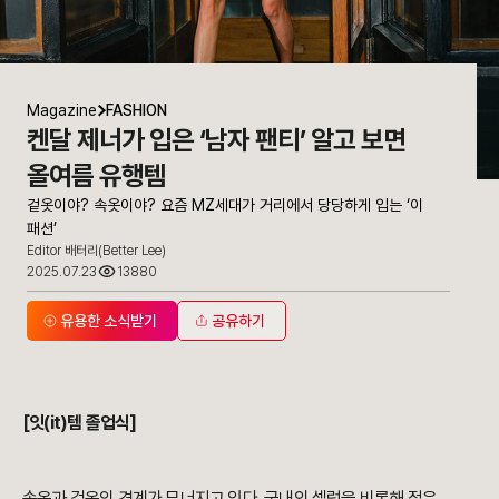
Magazine
FASHION
켄달 제너가 입은 ‘남자 팬티’ 알고 보면
올여름 유행템
겉옷이야? 속옷이야? 요즘 MZ세대가 거리에서 당당하게 입는 ‘이
패션’
Editor 배터리(Better Lee)
2025.07.23
13880
유용한 소식받기
공유하기
[잇(it)템 졸업식]
속옷과 겉옷의 경계가 무너지고 있다. 국내외 셀럽을 비롯해 젊은