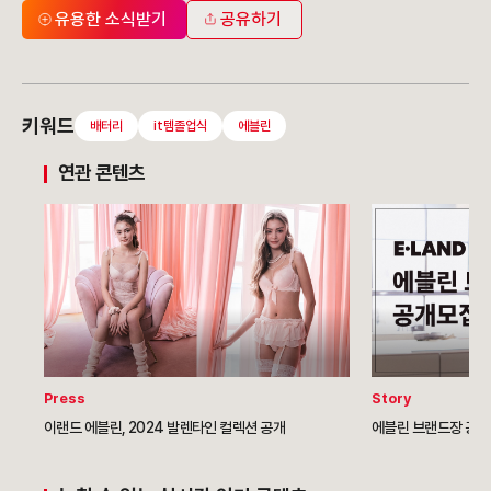
유용한 소식받기
공유하기
키워드
배터리
it템졸업식
에블린
연관 콘텐츠
Press
Story
이랜드 에블린, 2024 발렌타인 컬렉션 공개
에블린 브랜드장 공