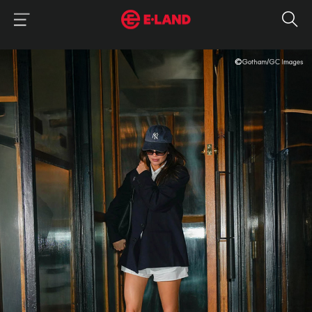
이랜드그룹 이용 메뉴
이랜드그룹 모바일 메뉴
매거진 상세보기