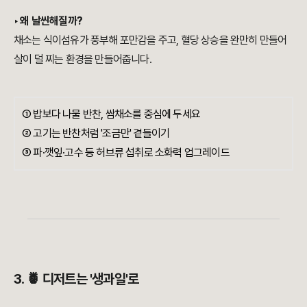
‣ 왜 날씬해질까?
채소는 식이섬유가 풍부해 포만감을 주고, 혈당 상승을 완만히 만들어
살이 덜 찌는 환경을 만들어줍니다.
① 밥보다 나물 반찬, 쌈채소를 중심에 두세요
② 고기는 반찬처럼 '조금만' 곁들이기
③ 파·깻잎·고수 등 허브류 섭취로 소화력 업그레이드
3. 🍍 디저트는 '생과일'로