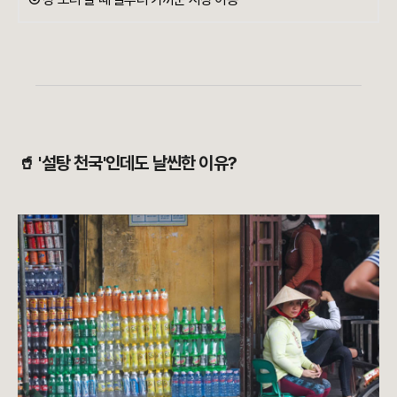
🥤 '설탕 천국'인데도 날씬한 이유?