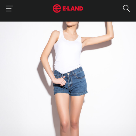
이랜드그룹 이용 메뉴
이랜드그룹 모바일 메뉴
매거진 상세보기