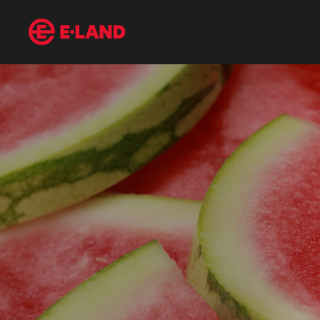
태국식 수박 주스 ‘땡모반’의 모든 것! 땡모반 레시피부터 추천 수박까지.
매거진 상세보기