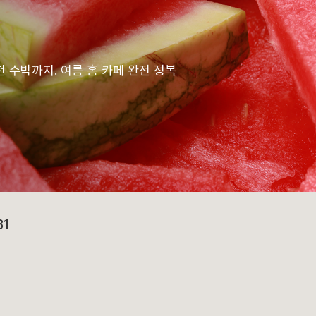
천 수박까지. 여름 홈 카페 완전 정복
81