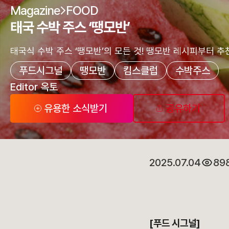
Magazine
FOOD
태국 수박 주스 ‘땡모반’
태국식 수박 주스 ‘땡모반’의 모든 것! 땡모반 레시피부터 추
푸드시그널
땡모반
킴스클럽
수박주스
Editor 옥토
유용한 소식받기
공유하기
2025.07.04
89
[푸드 시그널]