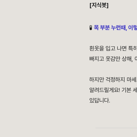
[지식봇]
🧪
목 부분 누런때, 이
흰옷을 입고 나면 특히
빠지고 옷감만 상해, 
하지만 걱정하지 마세
알려드릴게요! 기본 세
있답니다.