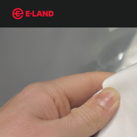
노랗게 변한 티셔츠, 세탁기에 ‘이것’ 넣었더니 하얗게 변했어요!
매거진 상세보기