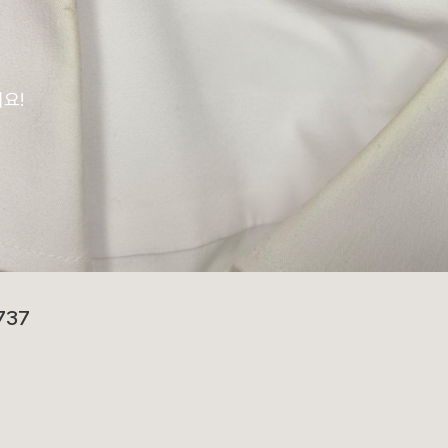
요!
737