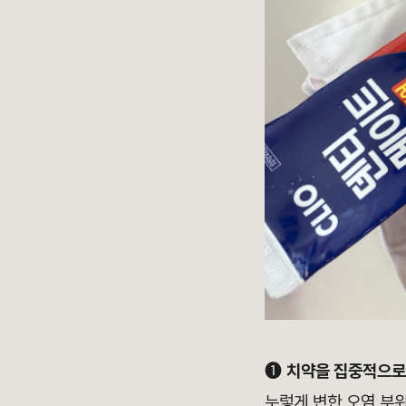
➊
치약을 집중적으로
누렇게 변한 오염 부