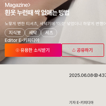
Magazine
흰옷 누런때 싹 없애는 방법
노랗게 변한 티셔츠, 세탁기에 ‘이것’ 넣었더니 하얗게 변했어
지식봇
세탁
셔츠
Editor E-키피디아
유용한 소식받기
공유하기
2025.06.08
43
기자 E-키피디아