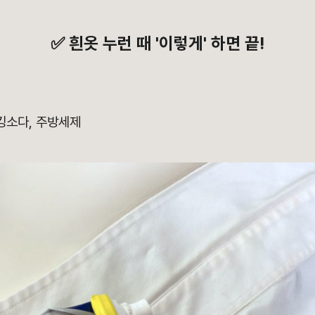
✅ 흰옷 누런 때 '이렇게' 하면 끝!
킹소다, 주방세제