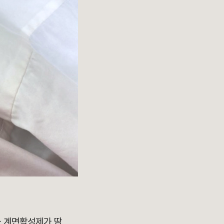
과 계면활성제가 땀,