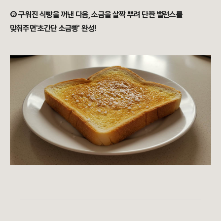
③ 구워진 식빵을 꺼낸 다음, 소금을 살짝 뿌려 단짠 밸런스를
맞춰주면
'초간단 소금빵' 완성!