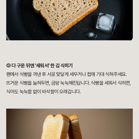
③ 다 구운 뒤엔 '세워서' 한 김 식히기
팬에서 식빵을 꺼낸 후 서로 맞닿게 세우거나 컵에 기대 식혀주세요.
뜨거운 식빵을 눕혀두면, 금방 눅눅해진답니다. 식빵을 세워서 식히면,
식어도 눅눅함 없이 바삭함이 오래갑니다.