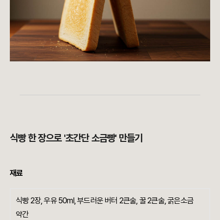
식빵 한 장으로 '초간단 소금빵' 만들기
재료
식빵 2장, 우유 50ml, 부드러운 버터 2큰술, 꿀 2큰술, 굵은소금
약간