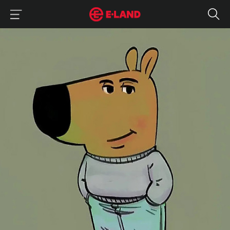
이랜드그룹 이용 메뉴
이랜드그룹 모바일 메뉴
MZ 신조어 줄임말 뜻: 한소 칠가이 김냄비펌피럽 느좋 뜻
매거진 상세보기