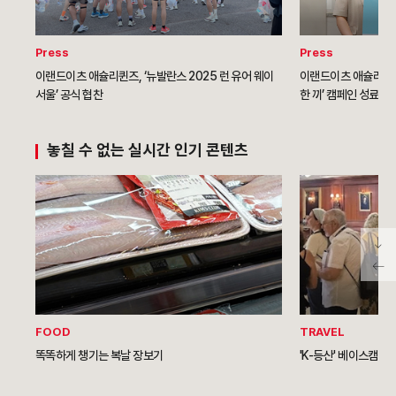
Press
Press
이랜드이츠 애슐리퀸즈, ‘뉴발란스 2025 런 유어 웨이
이랜드이츠 애슐리퀸즈
서울’ 공식 협찬
한 끼’ 캠페인 성료
놓칠 수 없는 실시간 인기 콘텐츠
FOOD
TRAVEL
똑똑하게 챙기는 복날 장보기
'K-등산' 베이스캠프 