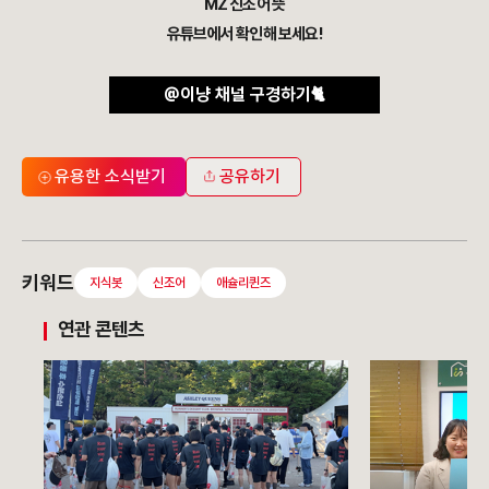
MZ 신조어 뜻
유튜브에서
확인해 보세요!
@이냥 채널 구경하기🐈
유용한 소식받기
공유하기
키워드
지식봇
신조어
애슐리퀸즈
연관 콘텐츠