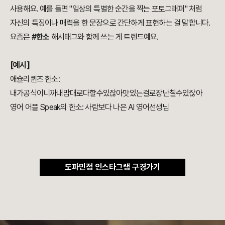
사용해요. 예를 들면 "일상의 특별한 순간을 찍는 포토그래퍼" 처럼
자신의 특징이나 매력을 한 문장으로 간단하게 표현하는 걸 말합니다.
요즘은
#한소
해시태그와 함께 쓰는 게 트렌드예요.
[예시]
애슐리퀸즈 한소:
내가공식이니까내맘대로다할수있잖아맛있는걸로장난칠수있잖아
영어 어플 Speak의 한소: 사람보다 나은 AI 영어선생님
도파민점 인스타그램 구경가기