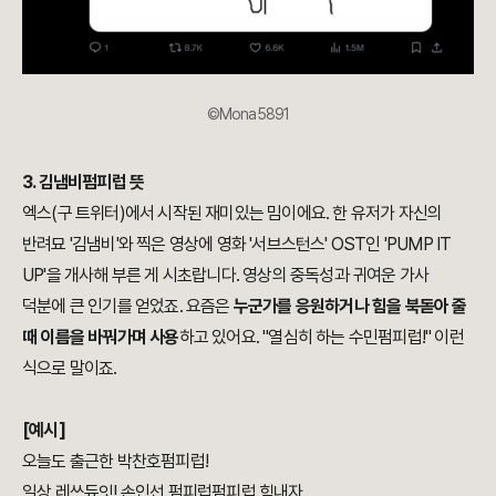
©Mona5891
3. 김냄비펌피럽 뜻
엑스(구 트위터)에서 시작된 재미있는 밈이에요. 한 유저가 자신의
반려묘 '김냄비'와 찍은 영상에 영화 '서브스턴스' OST인 'PUMP IT
UP'을 개사해 부른 게 시초랍니다. 영상의 중독성과 귀여운 가사
덕분에 큰 인기를 얻었죠. 요즘은
누군가를 응원하거나 힘을 북돋아 줄
때
이름을 바꿔가며 사용
하고 있어요. "열심히 하는 수민펌피럽!" 이런
식으로 말이죠.
[예시]
오늘도 출근한 박찬호펌피럽!
일상 레쓰듀잇! 손인선 펌피럽펌피럽 힘내자