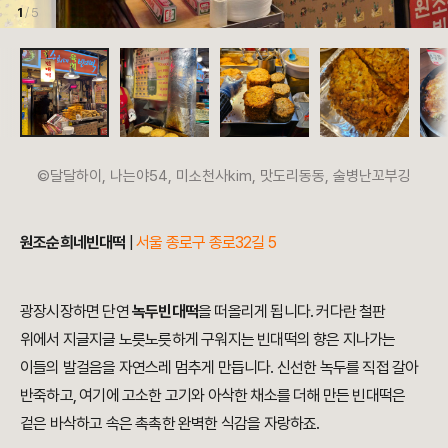
1
/ 5
©달달하이, 나는야54, 미소천사kim, 맛도리동동, 술병난꼬부깅
원조순희네빈대떡
|
서울 종로구 종로32길 5
광장시장하면 단연
녹두빈대떡
을 떠올리게 됩니다. 커다란 철판
위에서 지글지글 노릇노릇하게 구워지는 빈대떡의 향은 지나가는
이들의 발걸음을 자연스레 멈추게 만듭니다. 신선한 녹두를 직접 갈아
반죽하고, 여기에 고소한 고기와 아삭한 채소를 더해 만든 빈대떡은
겉은 바삭하고 속은 촉촉한 완벽한 식감을 자랑하죠.