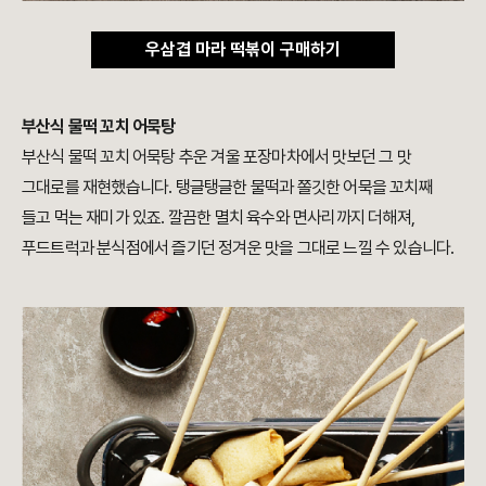
우삼겹 마라 떡볶이 구매하기
부산식 물떡 꼬치 어묵탕
부산식 물떡 꼬치 어묵탕 추운 겨울 포장마차에서 맛보던 그 맛
그대로를 재현했습니다. 탱글탱글한 물떡과 쫄깃한 어묵을 꼬치째
들고 먹는 재미가 있죠. 깔끔한 멸치 육수와 면사리까지 더해져,
푸드트럭과 분식점에서 즐기던 정겨운 맛을 그대로 느낄 수 있습니다.