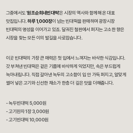
그중에서도 '
원조순희네빈대떡
'은 시장의 역사와 함께해 온 대표
맛집입니다.
하루 1,000장
이 넘는 빈대떡을 판매하며 광장시장
빈대떡의 명성을 이어가고 있죠. 달궈진 철판에서 퍼지는 고소한 향은
시장을 찾는 모든 이의 발길을 사로잡습니다.
이곳 빈대떡의 가장 큰 매력은 첫 입에서 느껴지는 바삭한 식감입니다.
갓 부쳐낸 빈대떡은 겉은 기름에 바삭하게 익었지만, 속은 부드럽게
녹아내립니다. 직접 갈아낸 녹두의 고소함이 입 안 가득 퍼지고, 알맞게
썰어 넣은 고기와 신선한 채소가 한층 더 깊은 맛을 더해줍니다.
- 녹두빈대떡 5,000원
- 고기완자 1장 3,000원
- 고기빈대떡 10,000원