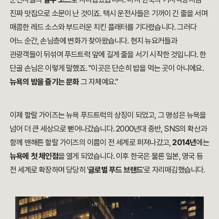
진짜 맛집으로 소문이 난 것이죠. 택시 운전사들은 기꺼이 긴 줄을 서며
매콤한 레드 소스와 부드러운 치킨 플래터를 기다렸습니다. 그러다
어느 순간, 손님층에 변화가 찾아왔습니다. 현지 뉴요커들과
관광객들이 뒤섞여 푸드트럭 앞에 길게 줄을 서기 시작한 것입니다. 한
단골 손님은 이렇게 말했죠. "이곳은 단순히 밥을 먹는 곳이 아니에요.
뉴욕의 밤을 즐기는 문화
그 자체예요."
이제 할랄 가이즈는 뉴욕 푸드트럭의 상징이 되었고, 그 명성은 뉴욕을
넘어 더 큰 세상으로 뻗어나갔습니다. 2000년대 중반, SNS의 확산과
함께 맨해튼 할랄 가이즈의 이름이 전 세계로 퍼져나갔고,
2014년
에는
뉴욕에 첫 체인점
을 열게 되었습니다. 이후 한국은 물론 일본, 영국 등
전 세계로 확장하며 당당히 '
글로벌 푸드 브랜드
'로 자리매김했습니다.