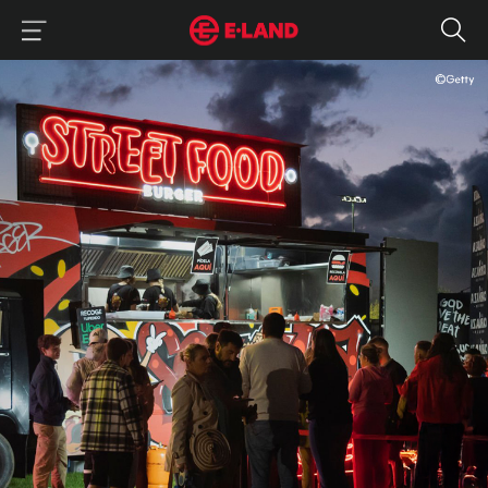
이랜드그룹 이용 메뉴
이랜드그룹 모바일 메뉴
길거리 음식 : 미국의 할랄부터 한국의 빈대떡까지
매거진 상세보기