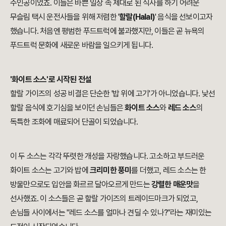
주인공이었죠. 이들은 바쁜 일상 속 제대로 된 식사를 하기 어려운
무슬림 택시 운전사들을 위해 저렴한 '
할랄(Halal)
' 음식을 선보이고자
했습니다. 처음엔 평범한 푸드트럭에 불과했지만, 이들은 곧 뉴욕의
푸드트럭 문화에 새로운 바람을 일으키게 됩니다.
'화이트 소스'로 시작된 전설
할랄 가이즈의 성공 비결은 단순한 '밥 위에 고기'가 아니었습니다. 낯선
할랄 음식에 호기심을 보이던 손님들은
화이트 소스
와
레드 소스
의
독특한 조화에 매료되어 단골이 되었습니다.
이 두 소스는 각각 뚜렷한 개성을 자랑했습니다. 고소하고 부드러운
화이트 소스는 고기와 밥에
크리미한 풍미
를 더했고, 레드 소스는 한
방울만으로도 입안을 화르르 달아오르게 만드는
강렬한 매운맛
을
선사했죠. 이 소스들은 곧 할랄 가이즈의 트레이드마크가 되었고,
손님들 사이에서는 "레드 소스를 얼마나 견딜 수 있나?"라는 재미있는