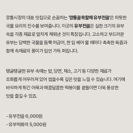
깡통시장의 대표 맛집으로 손꼽히는 '
깡통골목할매 유부전골
'은 따뜻한
국물 요리의 진수를 보여줍니다. 이곳의
유부전골
은 실한 크기의 유부
속을 각종 재료로 알차게 채워낸 것이 특징입니다. 고소하고 부드러운
유부는 담백한 국물을 듬뿍 머금어, 한 입 베어 물 때마다 촉촉한 육즙과
함께 속재료의 풍미가 입안 가득 퍼집니다.
탱글탱글한 유부 속에는 밥, 당면, 채소, 고기 등 다양한 재료가
조화롭게 어우러져 있어 씹을수록 깊은 맛을 느낄 수 있습니다. 여기에
바삭하게 튀긴 어묵과 매콤달콤한 떡볶이를 곁들이면 더욱 풍성한
맛을 즐길 수 있죠.
- 유부전골 6,000원
- 유부떡볶이 5,000원