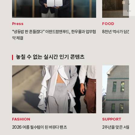
Press
FOOD
“냉동밥 판 흔들겠다” 이랜드팜앤푸드, 한우물과 업무협
8천년 역사가 담긴, 
약 체결
놓칠 수 없는 실시간 인기 콘텐츠
FASHION
SUPPORT
2026 여름 필수템이 된 버뮤다 팬츠
2주년을 맞은 서울역