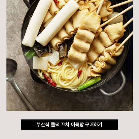
부산식 물떡 꼬치 어묵탕 구매하기