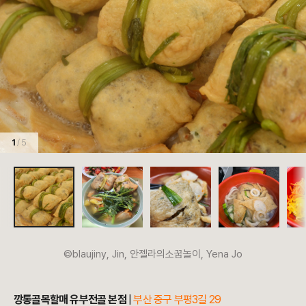
1
/ 5
©blaujiny, Jin, 안젤라의소꿉놀이, Yena Jo
깡통골목할매 유부전골 본점
|
부산 중구 부평3길 29