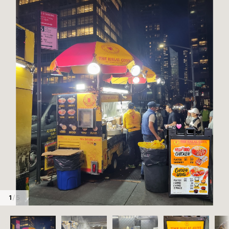
1
/ 5