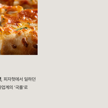
년
, 피자헛에서 일하던
업계의 '국룰'로