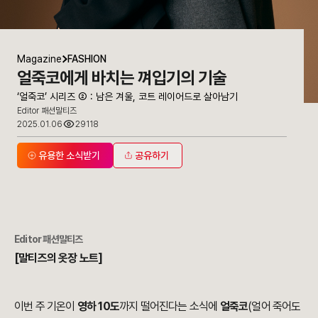
Magazine
FASHION
얼죽코에게 바치는 껴입기의 기술
‘얼죽코’ 시리즈 ② : 남은 겨울, 코트 레이어드로 살아남기
Editor 패션말티즈
2025.01.06
29118
유용한 소식받기
공유하기
Editor 패션말티즈
[말티즈의 옷장 노트]
이번 주 기온이
영하 10도
까지 떨어진다는 소식에
얼죽코
(얼어 죽어도