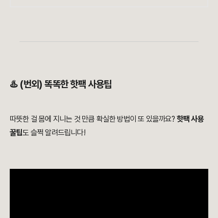
♨️ (번외) 똑똑한 핫팩 사용팁
따뜻한 걸 몸에 지니는 것 만큼 확실한 방법이 또 있을까요?
핫팩 사용
꿀팁
도 슬쩍 알려드립니다!