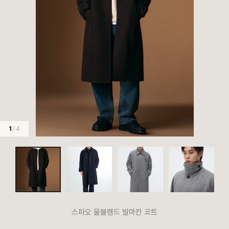
1
/ 4
스파오 울블렌드 발마칸 코트