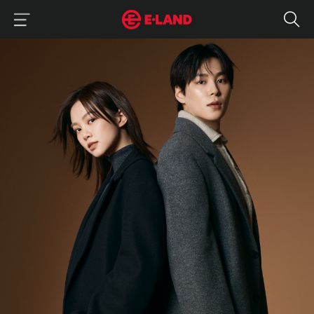
이랜드그룹 이용 메뉴
이랜드그룹 모바일 메뉴
‘얼죽코’ 시리즈 ② : 남은 겨울, 코트 레이어드로 살아남기
매거진 상세보기