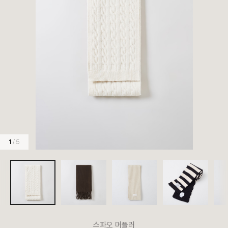
1
/ 5
스파오 머플러