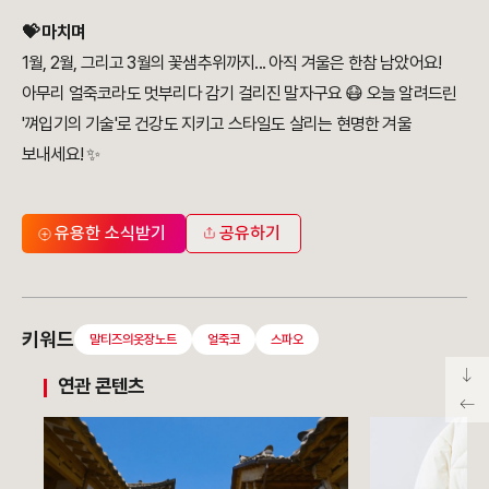
💝 마치며
1월, 2월, 그리고 3월의 꽃샘추위까지... 아직 겨울은 한참 남았어요!
아무리 얼죽코라도 멋부리다 감기 걸리진 말자구요 😷 오늘 알려드린
'껴입기의 기술'로 건강도 지키고 스타일도 살리는 현명한 겨울
보내세요! ✨
유용한 소식받기
공유하기
키워드
말티즈의옷장노트
얼죽코
스파오
연관 콘텐츠