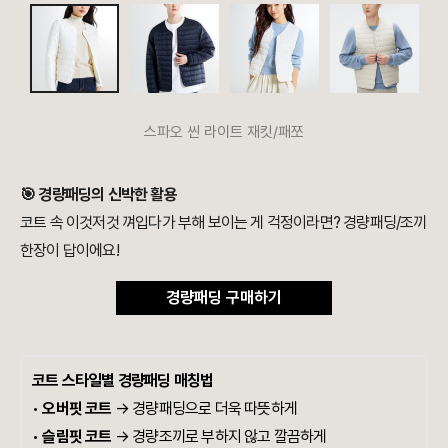
스파오 씬 라이트 재킷/패쪼
🎯 경량패딩의 신박한 활용
코트 속 이것저것 껴입다가 부해 보이는 게 걱정이라면? 경량패딩/조끼
한장이 답이에요!
경량패딩 구매하기
코트 스타일별 경량패딩 매칭법
•
오버핏 코트
→ 경량패딩으로 더욱 따뜻하게
•
슬림핏 코트
→ 경량조끼로 부하지 않고 깔끔하게