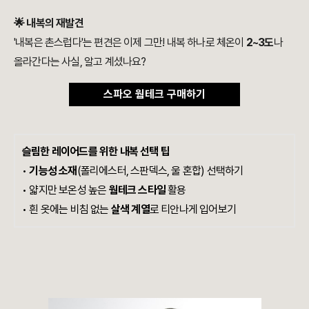
🌟 내복의 재발견
'내복은 촌스럽다'는 편견은 이제 그만! 내복 하나로 체온이
2~3도
나
올라간다는 사실, 알고 계셨나요?
스파오 웜테크 구매하기
슬림한 레이어드를 위한 내복 선택 팁
•
기능성 소재
(폴리에스터, 스판덱스, 울 혼합) 선택하기
•
얇지만 보온성 높은
웜테크 스타일
활용
•
흰 옷에는 비침 없는
살색 계열
로 티안나게 입어보기