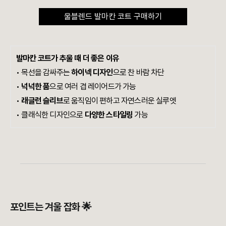
울블렌드 발마칸 코트 구매하기
발마칸 코트가 추울 때 더 좋은 이유
• 목선을 감싸주는
하이넥 디자인
으로 찬 바람 차단
•
넉넉한 품
으로 여러 겹 레이어드가 가능
•
래글런 슬리브
로 움직임이 편하고 자연스러운 실루엣
•
클래식한 디자인으로
다양한 스타일링
가능
포인트는 겨울 잡화 🌟