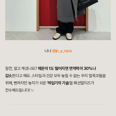
나나
@jin_a_nana
잠깐, 알고 계셨나요?
체온이 1도 떨어지면 면역력이 30%나
감소
한다고 해요. 스타일과 건강 모두 놓칠 수 없는 우리 얼죽코들을
위해, 뻔하지만 놓치기 쉬운 '
껴입기의 기술
'을 패션말티즈가
전수해드립니다! ✨