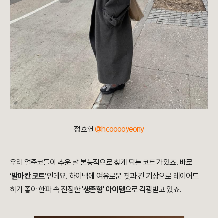
정호연
@hoooooyeony
우리 얼죽코들이 추운 날 본능적으로 찾게 되는 코트가 있죠. 바로
‘
발마칸 코트
’인데요. 하이넥에 여유로운 핏과 긴 기장으로 레이어드
하기 좋아 한파 속 진정한
'생존형' 아이템
으로 각광받고 있죠.