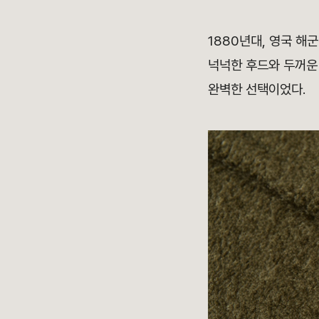
1880년대, 영국 해
넉넉한 후드와 두꺼운
완벽한 선택이었다.