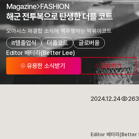
Magazine
FASHION
해군 전투복으로 탄생한 더플 코트
오아시스 재결합 소식에 역주행하는 떡볶이코트
it템졸업식
더플코트
글로버올
Editor 배터리(Better Lee)
유용한 소식받기
공유하기
2024.12.24
26
Editor 배터리(Better 