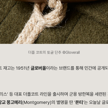
더플 코트의 토글 단추 ©Gloverall
트 재고는 1951년
글로버올
이라는 브랜드를 통해 민간에 공개
'모리스' 등 대표 더플코트 라인을 출시하며 군용 방한복을 세련
장교 몽고메리
(Montgomery)의 별명을 딴 '
몬티
'는 오늘날 