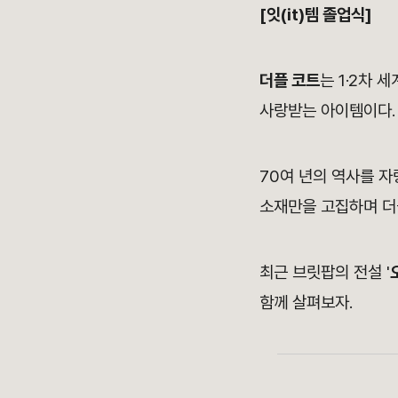
[잇(it)템 졸업식]
더플 코트
는 1·2차
사랑받는 아이템이다.
70여 년의 역사를 
소재만을 고집하며 더
최근 브릿팝의 전설 '
함께 살펴보자.