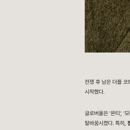
전쟁 후 남은 더플 코
시작했다.
글로버올은 '몬티', 
탈바꿈시켰다. 특히,