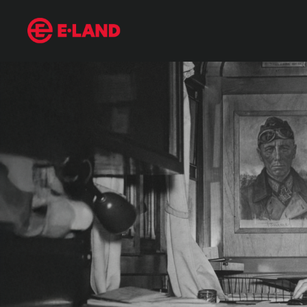
오아시스 재결합 소식에 역주행하는 떡볶이코트
매거진 상세보기