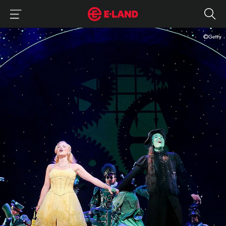
이랜드그룹 이용 메뉴
이랜드그룹 모바일 메뉴
뮤지컬 영화 <위키드> 후기 : N차 관람, 눈물나는 스토리와 뮤지컬과 다
매거진 상세보기