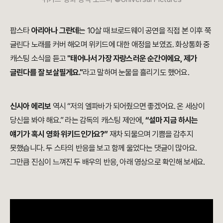
팝스타
아리아나 그란데
는 10살 때 브로드웨이 공연을 직접 본 이후 쭉
글린다 노래를 커버 해오며 위키드에 대한 애정을 보였죠. 화상통화 중
캐스팅 소식을 듣고
"태어나서 가장 자랑스러운 순간이에요, 제가
글린다를 잘 보살필게요."
라고 말하며 눈물을 흘리기도 했어요.
신시아 에리보
역시 “저의 엘파바가 되어줬으면 좋겠어요. 온 세상이
당신을 봐야 해요.” 라는 감독의 캐스팅 제안에,
“설마 지금 하시는
얘기가 혹시 영화 위키드인가요?”
재차 되물으며 기쁨을 감추지
못했습니다. 두 스타의 반응을 보고 함께 울었다는 댓글이 많아요.
그만큼 진심이 느껴진 두 배우의 반응, 아래 영상으로 확인해 보세요.