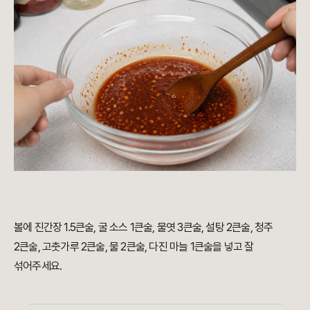
볼에 진간장 1.5큰술, 굴 소스 1큰술, 물엿 3큰술, 설탕 2큰술, 청주
2큰술, 고춧가루 2큰술, 물 2큰술, 다진 마늘 1큰술을 넣고 잘
섞어주세요.