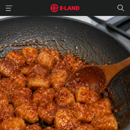
이랜드그룹 이용 메뉴
이랜드그룹 모바일 메뉴
매거진 상세보기