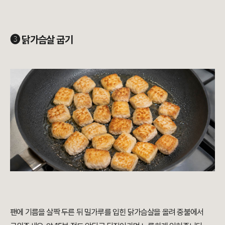
➌ 닭가슴살 굽기
팬에 기름을 살짝 두른 뒤 밀가루를 입힌 닭가슴살을 올려 중불에서