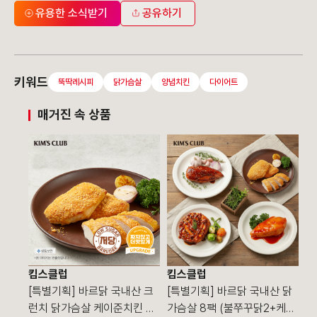
유용한 소식받기
공유하기
키워드
뚝딱레시피
닭가슴살
양념치킨
다이어트
매거진 속 상품
킴스클럽
킴스클럽
인
[특별기획] 바르닭 국내산 크
[특별기획] 바르닭 국내산 닭
인
런치 닭가슴살 케이준치킨 90
가슴살 8팩 (불쭈꾸닭2+케이
릴