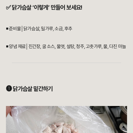
✅ 닭가슴살 ‘이렇게’ 만들어 보세요!
◾ 준비물│닭가슴살, 밀가루, 소금, 후추
◾ 양념 재료│진간장, 굴 소스, 물엿, 설탕, 청주, 고춧가루, 물, 다진 마늘
➊ 닭가슴살 밑간하기