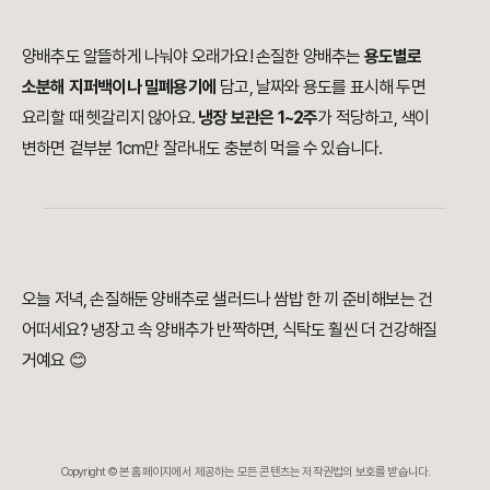
양배추도 알뜰하게 나눠야 오래가요! 손질한 양배추는
용도별로
소분해 지퍼백이나 밀폐용기에
담고, 날짜와 용도를 표시해 두면
요리할 때 헷갈리지 않아요.
냉장 보관은 1~2주
가 적당하고, 색이
변하면 겉부분 1cm만 잘라내도 충분히 먹을 수 있습니다.
오늘 저녁, 손질해둔 양배추로 샐러드나 쌈밥 한 끼 준비해보는 건
어떠세요? 냉장고 속 양배추가 반짝하면, 식탁도 훨씬 더 건강해질
거예요 😊
Copyright © 본 홈페이지에서 제공하는 모든 콘텐츠는 저작권법의 보호를 받습니다.