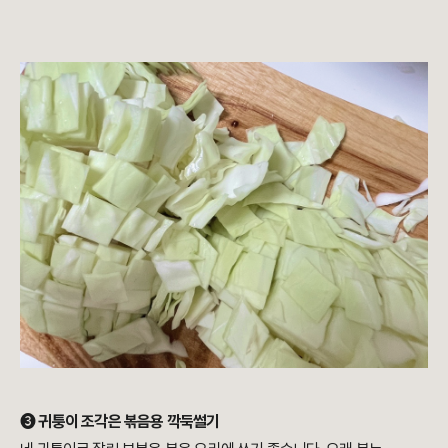
➌
귀퉁이 조각은 볶음용 깍둑썰기