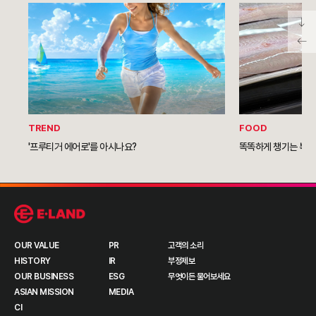
TREND
FOOD
'프루티거 에어로'를 아시나요?
똑똑하게 챙기는 복날
OUR VALUE
PR
고객의 소리
HISTORY
IR
부정제보
OUR BUSINESS
ESG
무엇이든 물어보세요
ASIAN MISSION
MEDIA
CI