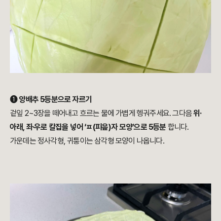
➊
양배추 5등분으로 자르기
겉잎 2~3장을 떼어내고 흐르는 물에 가볍게 헹궈주세요. 그다음
위·
아래, 좌·우로 칼집을 넣어 ‘ㅍ(피읖)자 모양’으로 5등분
합니다.
가운데는 정사각형, 귀퉁이는 삼각형 모양이 나옵니다.