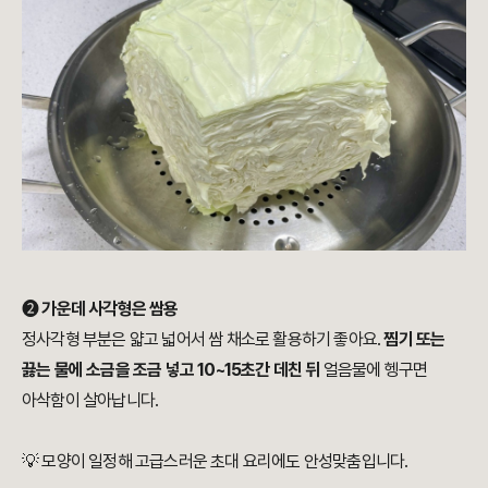
➋
가운데 사각형은 쌈용
정사각형 부분은 얇고 넓어서 쌈 채소로 활용하기 좋아요.
찜기 또는
끓는 물에 소금을 조금 넣고 10~15초간 데친 뒤
얼음물에 헹구면
아삭함이 살아납니다.
💡 모양이 일정해 고급스러운 초대 요리에도 안성맞춤입니다.