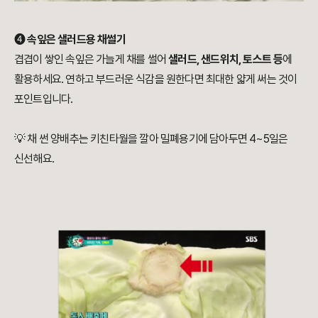
➍
속잎은 샐러드용 채썰기
겹겹이 쌓인 속잎은 가늘게 채를 썰어
샐러드, 샌드위치, 토스트 등
에
활용하세요. 연하고 부드러운 식감을 원한다면 최대한 얇게 써는 것이
포인트입니다.
💡 채 썬 양배추는 키친타월을 깔아 밀폐용기에 담아두면 4~5일은
신선해요.