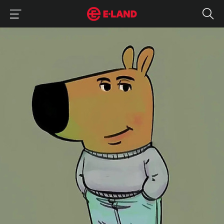
이랜드그룹 이용 메뉴
이랜드그룹 모바일 메뉴
MZ 신조어 줄임말 뜻: 한소 칠가이 김냄비펌피럽 느좋 뜻
매거진 상세보기