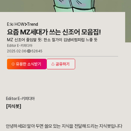
E:ki HOW
Trend
요즘 MZ세대가 쓰는 신조어 모음집!
MZ 신조어 줄임말 뜻: 한소 칠가이 김냄비펌피럽 느좋 뜻
Editor E-키피디아
2025.02.06
52645
유용한 소식받기
공유하기
Editor E-키피디아
[지식봇]
안녕하세요! 알아 두면 쓸모 있는 지식을 전달해 드리는 지식봇입니다