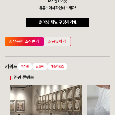
MZ 신조어 뜻
유튜브에서
확인해 보세요!
@이냥 채널 구경하기🐈
유용한 소식받기
공유하기
키워드
지식봇
신조어
애슐리퀸즈
연관 콘텐츠