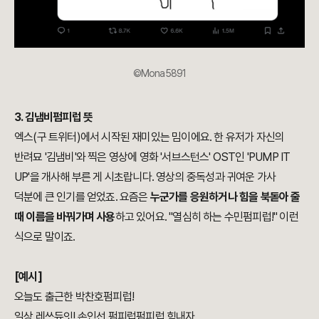
©Mona5891
3. 김냄비펌피럽 뜻
엑스(구 트위터)에서 시작된 재미있는 밈이에요. 한 유저가 자신의
반려묘 '김냄비'와 찍은 영상에 영화 '서브스턴스' OST인 'PUMP IT
UP'을 개사해 부른 게 시초랍니다. 영상의 중독성과 귀여운 가사
덕분에 큰 인기를 얻었죠. 요즘은
누군가를 응원하거나 힘을 북돋아 줄
때
이름을 바꿔가며 사용
하고 있어요. "열심히 하는 수민펌피럽!" 이런
식으로 말이죠.
[예시]
오늘도 출근한 박찬호펌피럽!
일상 레쓰듀잇! 손인선 펌피럽펌피럽 힘내자