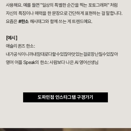
사용해요. 예를 들면 "일상의 특별한 순간을 찍는 포토그래퍼" 처럼
자신의 특징이나 매력을 한 문장으로 간단하게 표현하는 걸 말합니다.
요즘은
#한소
해시태그와 함께 쓰는 게 트렌드예요.
[예시]
애슐리퀸즈 한소:
내가공식이니까내맘대로다할수있잖아맛있는걸로장난칠수있잖아
영어 어플 Speak의 한소: 사람보다 나은 AI 영어선생님
도파민점 인스타그램 구경가기