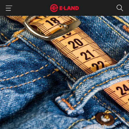
이랜드그룹 이용 메뉴
이랜드그룹 모바일 메뉴
청바지 체형 : 작은 키, 통통한 하체, 납작한 힙 커버하는 나만의 청바지 
매거진 상세보기