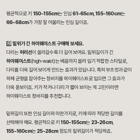
평균적으로 키
150~155cm
는 인심
61~65cm, 155~160cm
는
66~68cm
가 가장 잘 어울리는 인심 길이죠.
2️⃣
밑위가 긴 하이웨이스트 구매해 보세요.
다리는
허리선
이 올라갈수록 더 길어 보여요. 밑위길이가 긴
하이웨이스트
(high-waist)는 배꼽까지 올려 입기 적합한 스타일로,
다리를 더욱 길어 보이게 만드는 효과가 있답니다. 특히 부츠컷과 같이
하체 균형을 잡아주는 청바지를 하이웨이스트로 입으면 그 효과가
더욱 돋보이죠. 키가 작거나 다리가 짧아 보이는 게 고민이라면
하이웨이스트 청바지를 추천합니다.
밑위길이 또한 인심 길이와 마찬가지로, 키에 따라 적당한 길이를
선택해야 해요. 평균적으로 키
150~155cm
는
23~26cm
,
155~160cm
는
25~28cm
정도의 밑위길이가 적당하죠.