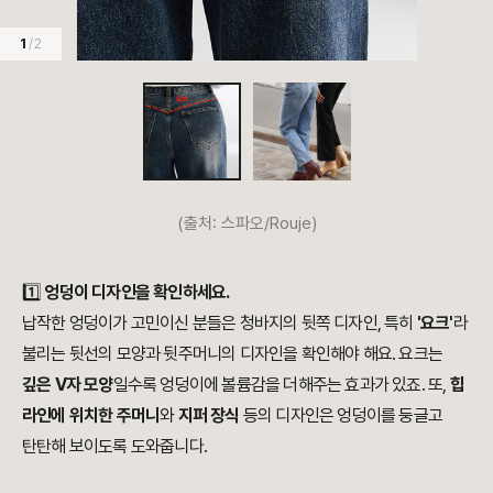
1
/ 2
(출처: 스파오/Rouje)
1️⃣
엉덩이 디자인을 확인하세요.
납작한 엉덩이가 고민이신 분들은 청바지의 뒷쪽 디자인, 특히
'요크'
라
불리는 뒷선의 모양과 뒷주머니의 디자인을 확인해야 해요. 요크는
깊은 V자 모양
일수록 엉덩이에 볼륨감을 더해주는 효과가 있죠. 또,
힙
라인에 위치한 주머니
와
지퍼 장식
등의 디자인은 엉덩이를 둥글고
탄탄해 보이도록 도와줍니다.