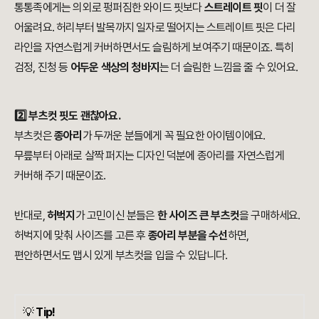
통통족에게는 의외로 펑퍼짐한 와이드 핏보다
스트레이트 핏
이 더 잘
어울려요. 허리부터 발목까지 일자로 떨어지는 스트레이트 핏은 다리
라인을 자연스럽게 커버하면서도 슬림하게 보여주기 때문이죠. 특히
검정, 진청 등
어두운 색상의 청바지
는 더 슬림한 느낌을 줄 수 있어요.
2️⃣ 부츠컷 핏도 괜찮아요.
부츠컷은
종아리
가 두꺼운 분들에게 꼭 필요한 아이템이에요.
무릎부터 아래로 살짝 퍼지는 디자인 덕분에 종아리를 자연스럽게
커버해 주기 때문이죠.
반대로,
허벅지
가 고민이신 분들은
한 사이즈 큰 부츠컷
을 구매하세요.
허벅지에 맞춰 사이즈를 고른 후
종아리 부분을 수선
하면,
편안하면서도 맵시 있게 부츠컷을 입을 수 있답니다.
💡
Tip!