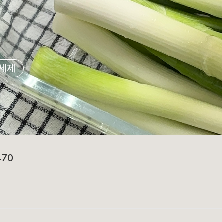
세제
470