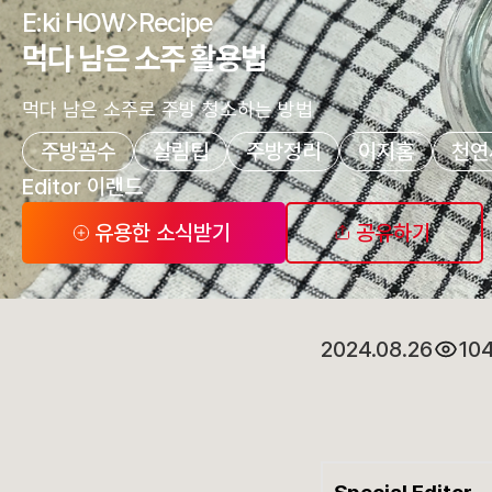
E:ki HOW
Recipe
먹다 남은 소주 활용법
먹다 남은 소주로 주방 청소하는 방법
주방꼼수
살림팁
주방정리
이지홈
천연
Editor 이랜드
유용한 소식받기
공유하기
2024.08.26
10