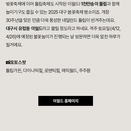
벚꽃축제에 이어 튤립축제도 시작된 이월드!
1천만송이 튤립
과 함께
놀이기구도 즐길 수 있는 2025 대구 봄꽃축제 명소이죠. 개장
30주년을 맞은 만큼 더욱 풍성한 네덜란드 튤립이 반겨주는데요.
대구시 유럽동 이월드
라고 불릴 정도라고 하네요. 격주 토요일(4/12,
4/26)에 예정된 불꽃놀이가 진행되는 날 방문하면 더욱 알찬 하루가
될거에요.
📸포토스팟
튤립가든, 다이나믹힐, 로맨틱힐, 매직월드, 주주팜
이월드 홈페이지