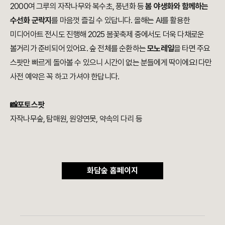
2000여 그루의 자작나무와 복수초, 풍년화 등
봄 야생화와 함께하는
수선화 군락지
를 마음껏 즐길 수 있답니다. 올해는 AI를 활용한
미디어아트 전시도 진행해 2025 봄꽃축제 중에서도 더욱 다채로운
볼거리가 준비되어 있어요. 숲 전체를 순환하는
모노레일
을 타면 주요
스팟만 빠르게 돌아볼 수 있으니 시간이 없는 분들에게 딱이에요! 다만
사전 예약은 꼭 하고 가셔야 한답니다.
📸포토스팟
자작나무숲, 탐매원, 원양연못, 약속의 다리 등
화담숲 홈페이지